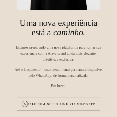
Uma nova experiência
está a
caminho.
Estamos preparando uma nova plataforma para tornar sua
experiência com a Alaya brand ainda mais elegante,
intuitiva e exclusiva.
Até o lançamento, nosso atendimento permanece disponível
pelo WhatsApp, de forma personalizada.
Em breve.
FALE COM NOSSO TIME VIA WHATSAPP